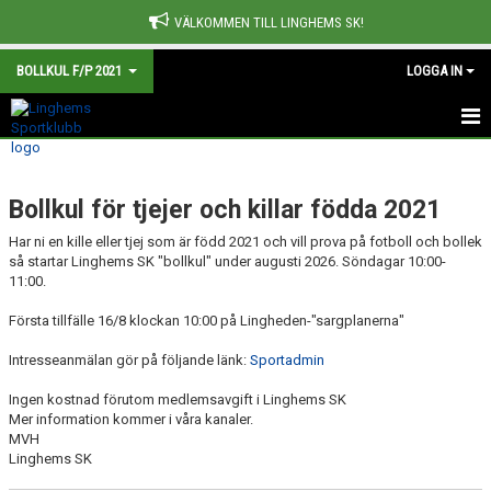
VÄLKOMMEN TILL LINGHEMS SK!
BOLLKUL F/P 2021
LOGGA IN
HEM
Bollkul för tjejer och killar födda 2021
NYHETER
Har ni en kille eller tjej som är född 2021 och vill prova på fotboll och bollek
KALENDER
så startar Linghems SK "bollkul" under augusti 2026. Söndagar 10:00-
11:00.
MATCHER
Första tillfälle 16/8 klockan 10:00 på Lingheden-"sargplanerna"
TRUPPEN
Intresseanmälan gör på följande länk:
Sportadmin
BILDGALLERI
Ingen kostnad förutom medlemsavgift i Linghems SK
Mer information kommer i våra kanaler.
MVH
DOKUMENT
Linghems SK
KONTAKT