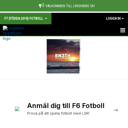
VÄLKOMMEN TILL LINGHEMS SK!
F7 (FÖDDA 2019) FOTBOLL
LOGGA IN
HEM
NYHETER
KALENDER
MATCHER
TRUPPEN
BILDGALLERI
Anmäl dig till F6 Fotboll
→
Prova på att spela fotboll med LSK!
DOKUMENT
KONTAKT