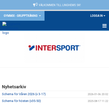
VÄLKOMMEN TILL LINGHEMS SK!
GYMMIX - GRUPPTRÄNING
LOGGA IN
GYMMIX - GRUPPTRÄNING
SCHEMA
PASS
KOSTNAD
NYHETER
Nyhetsarkiv
BILDGALLERI
Schema för Våren 2026 (v 3-17)
2026-01-06 20:02
KONTAKT
Schema för hösten (v35-50)
2025-08-17 11:22