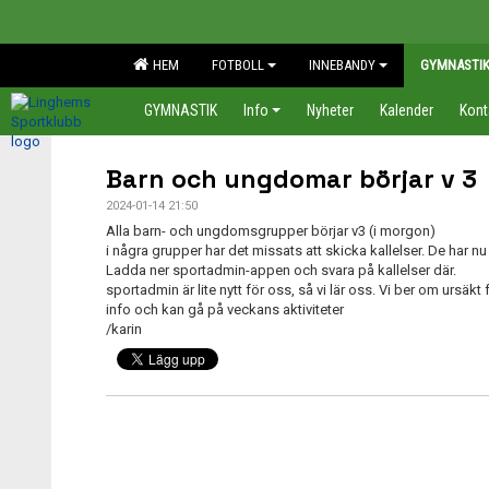
HEM
FOTBOLL
INNEBANDY
GYMNASTI
GYMNASTIK
Info
Nyheter
Kalender
Kont
Barn och ungdomar börjar v 3
2024-01-14 21:50
Alla barn- och ungdomsgrupper börjar v3 (i morgon)
i några grupper har det missats att skicka kallelser. De har nu 
Ladda ner sportadmin-appen och svara på kallelser där.
sportadmin är lite nytt för oss, så vi lär oss. Vi ber om ursäk
info och kan gå på veckans aktiviteter
/karin