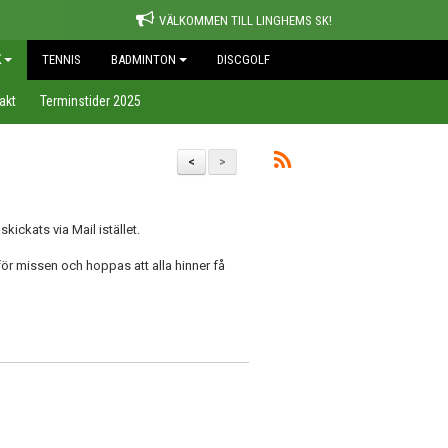
VÄLKOMMEN TILL LINGHEMS SK!
K
TENNIS
BADMINTON
DISCGOLF
akt
Terminstider 2025
<
>
skickats via Mail istället.
t för missen och hoppas att alla hinner få