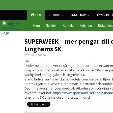
HEM
FOTBOLL
INNEBANDY
GYMNASTI
Hem
Nyheter
Kontakt
Kalender
Dokument
SUPERWEEK = mer pengar till 
Linghems SK
2023-09-27 08:57
Hej!
Under hela denna vecka så höjer Sponsorhuset ersättninge
Linghems SK. Det innebär att alla dina köp ger 50% mer p
vanligt mellan dig själv och Linghems SK.
Bland butikerna finner du t.ex Hotels,com, Cervera, Björ
Apotek Hjärtat, E-Wheels, Matsmart, Electrolux och Bubbl
Det finns även mängder med rabattkoder som gör dina kö
favoritbutiker här:
https://www.sponsorhuset.se/linghem
Linghems SK önskar dig en fortsatt fin dag!