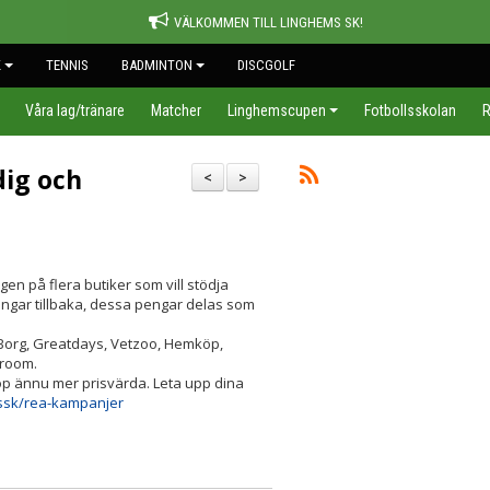
VÄLKOMMEN TILL LINGHEMS SK!
K
TENNIS
BADMINTON
DISCGOLF
Våra lag/tränare
Matcher
Linghemscupen
Fotbollsskolan
R
dig och
<
>
n på flera butiker som vill stödja
engar tillbaka, dessa pengar delas som
n Borg, Greatdays, Vetzoo, Hemköp,
eroom.
p ännu mer prisvärda. Leta upp dina
ssk/rea-kampanjer