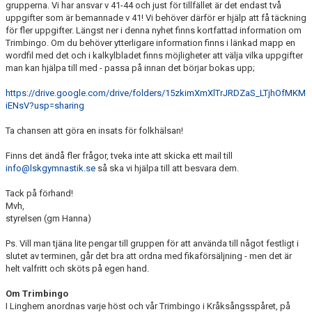
grupperna. Vi har ansvar v 41-44 och just för tillfället är det endast två
uppgifter som är bemannade v 41! Vi behöver därför er hjälp att få täckning
för fler uppgifter. Längst ner i denna nyhet finns kortfattad information om
Trimbingo. Om du behöver ytterligare information finns i länkad mapp en
wordfil med det och i kalkylbladet finns möjligheter att välja vilka uppgifter
man kan hjälpa till med - passa på innan det börjar bokas upp;
https://drive.google.com/drive/folders/15zkimXmXlTrJRDZaS_LTjhOfMKM
iENsV?usp=sharing
Ta chansen att göra en insats för folkhälsan!
Finns det ändå fler frågor, tveka inte att skicka ett mail till
info@lskgymnastik.se
så ska vi hjälpa till att besvara dem.
Tack på förhand!
Mvh,
styrelsen (gm Hanna)
Ps. Vill man tjäna lite pengar till gruppen för att använda till något festligt i
slutet av terminen, går det bra att ordna med fikaförsäljning - men det är
helt valfritt och sköts på egen hand.
Om Trimbingo
I Linghem anordnas varje höst och vår Trimbingo i Kråksångsspåret, på