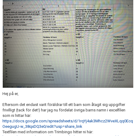
Hej på er,
Eftersom det endast varit föräldrar till ett barn som åtagit sig uppgifter
frivilligt (tack för det!) har jag nu fördelat övriga barns namn i excelfilen
som ni hittar här:
https://docs.google.com/spreadsheets/d/1rqYj4ak3Mhcz2WveXLqq0Ecq
OeegugU-w_38qxDQ3e0/edit?usp=share_link
Textfilen med information om Trimbingo hitter ni här: