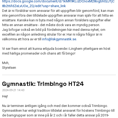
https://docs.google.com/document/d/1kMR9KLizDCnoxM28ogbh0zJTjC
8b2t6fdZeLvUOe_ZQ/edit?usp=share_link
Det är ni föräldrar som ansvarar för att uppgiften blir genomförd, kan man
inte genomföra den tilldelade uppgiften ansvarar man själv för att hitta en
ersättare. Kanske kan ni byta med någon annan förälders uppgifter eller
hitta en annan ersättare - det måste dock vara en myndig person.
Jag bifogar också en bild på fördelningen här med denna nyhet, om
excefilen av någon anledning strular för er. Har ni några frågor är ni
välkomna att höra av er till
info@lskgymnastik.se.
Vi ser fram emot att kunna erbjuda boende i Linghem ytterligare en höst
med härliga promenader och chans att få bingo!
Mvh,
Styrelsen
Gymnastik: Trimbingo HT24
2024-09-21 14:43
Hej!
Nu är terminen äntligen igång och med den kommer också Trimbingo.
Gymnastiken har enligt tradition tilldelat ansvaret för höstens Trimbingo till
de barngrupper som är inne på år 2 och i år faller detta ansvar på 2019-