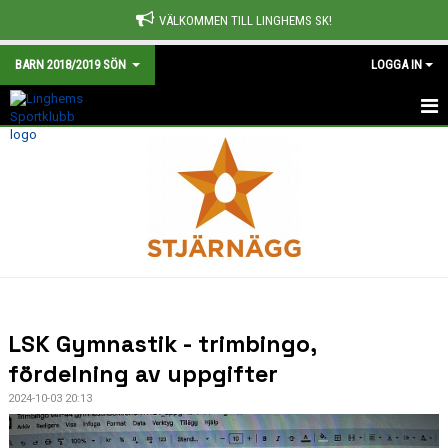
VÄLKOMMEN TILL LINGHEMS SK!
BARN 2018/2019 SÖN
LOGGA IN
HEM
NYHETER
KALENDER
TRUPPEN
BILDGALLERI
LSK Gymnastik - trimbingo,
DOKUMENT
fördelning av uppgifter
2024-10-03 20:13
KONTAKT