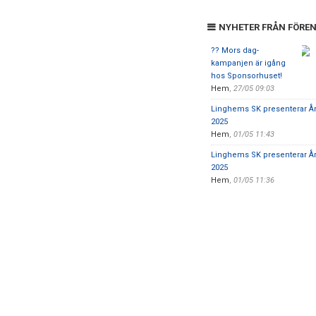
NYHETER FRÅN FÖRE
?? Mors dag-
kampanjen är igång
hos Sponsorhuset!
Hem
,
27/05 09:03
Linghems SK presenterar Åre
2025
Hem
,
01/05 11:43
Linghems SK presenterar År
2025
Hem
,
01/05 11:36