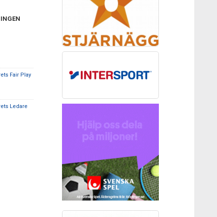
NINGEN
ts Fair Play
ets Ledare
SAMARBETSPARTNERS