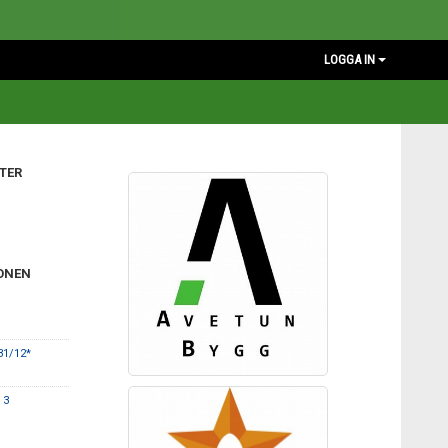
LOGGA IN
TER
ONEN
31/12*
 3