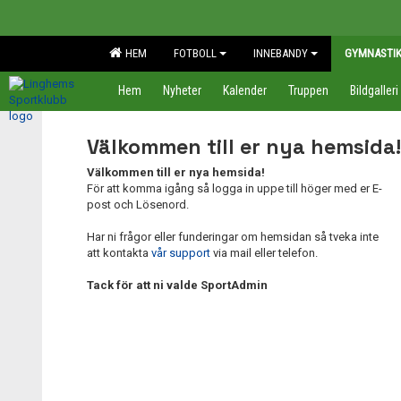
HEM
FOTBOLL
INNEBANDY
GYMNASTI
Hem
Nyheter
Kalender
Truppen
Bildgalleri
Välkommen till er nya hemsida!
Välkommen till er nya hemsida!
För att komma igång så logga in uppe till höger med er E-
post och Lösenord.
Har ni frågor eller funderingar om hemsidan så tveka inte
att kontakta
vår support
via mail eller telefon.
Tack för att ni valde SportAdmin