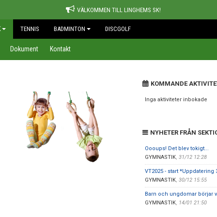
VÄLKOMMEN TILL LINGHEMS SK!
K
TENNIS
BADMINTON
DISCGOLF
Dokument
Kontakt
KOMMANDE AKTIVITE
Inga aktiviteter inbokade
NYHETER FRÅN SEKTI
Oooups! Det blev tokigt...
GYMNASTIK
,
31/12 12:28
VT2025 - start *Uppdatering 
GYMNASTIK
,
30/12 15:55
Barn och ungdomar börjar v
GYMNASTIK
,
14/01 21:50