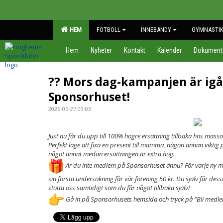
HEM
FOTBOLL
INNEBANDY
GYMNASTI
Hem
Nyheter
Kontakt
Kalender
Dokument
?? Mors dag-kampanjen är ig
Sponsorhuset!
2026-05-27 09:03
Just nu får du upp till 100% högre ersättning tillbaka hos mass
Perfekt läge att fixa en present till mamma, någon annan viktig p
något annat medan ersättningen är extra hög.
Är du inte medlem på Sponsorhuset ännu? För varje ny m
sin första undersökning får vår förening 50 kr. Du själv får des
stötta oss samtidigt som du får något tillbaka själv!
Gå in på Sponsorhusets hemsida och tryck på “Bli medlem