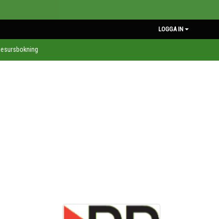
LOGGA IN
esursbokning