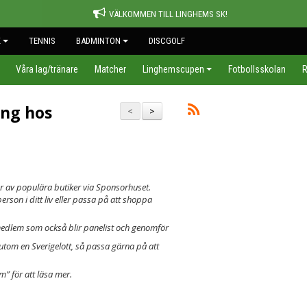
VÄLKOMMEN TILL LINGHEMS SK!
K
TENNIS
BADMINTON
DISCGOLF
Våra lag/tränare
Matcher
Linghemscupen
Fotbollsskolan
R
ång hos
<
>
or av populära butiker via Sponsorhuset.
erson i ditt liv eller passa på att shoppa
edlem som också blir panelist och genomför
sutom en Sverigelott, så passa gärna på att
” för att läsa mer.